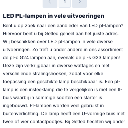
1
aanpassingen aan uw
watt Lichtopbrengst: 1350
armatuur nodig zijn wanneer
lumen Stralingshoek: 360
LED PL-lampen in vele uitvoeringen
er 1 lamp in de armatuur zit.
graden Lichtkleur: ...
De PL-C G24 ledlamp 9 Watt
Bent u op zoek naar een aanbieder van LED pl-lampen?
kan met de ballast werken,
Hiervoor bent u bij Getled geheel aan het juiste adres.
echter kan er ...
Wij beschikken over LED pl-lampen in vele diverse
uitvoeringen. Zo treft u onder andere in ons assortiment
de pl-c G24 lampen aan, evenals de pl-s G23 lampen!
Deze zijn verkrijgbaar in diverse wattages en met
verschillende stralingshoeken, zodat voor elke
toepassing een geschikte lamp beschikbaar is. Een pl-
lamp is een insteeklamp die te vergelijken is met een tl-
buis waarbij in sommige soorten een starter is
ingebouwd. Pl-lampen worden veel gebruikt in
buitenverlichting. De lamp heeft een U-vormige buis met
twee of vier contactpootjes. Bij Getled hechten wij onder