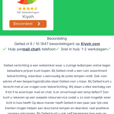
Beoordeling
Getled.nl
9
/
10
(
947
beoordelingen) op
Kiyoh.com
Hulp per
mail
,
chat
& telefoon
Snel in huis: 1-2 werkdagen
G
Getled verlichting is een webwinkel waar u zuinige ledlampen online tegen
betaalbare prijzen kunt kopen. Bij Getled vindt u een ruim assortiment
ledverlichting, waardoor u eenvoudig de juiste lampen vindt. Ook voor
advies of een besparingsindicatie staat Getled voor u klaar. Bij Getled kunt u
terecht met al uw vragen over ledverlichting. Wij staan u elke werkdag van
9 tot 5 te woord per mail en chat. Is er onverhoopt een lamp defect? Dan
kunt u rekenen op een soepele retourservice zodat u zo snel mogelijk weer
licht in huis heeft! Op deze manier heeft Getled in een paar jaar tijd vele
klanten mogen helpen aan duurzame lampen en daardoor veel positieve
reviews ontvangen. Bij Getled kunt u ook zelf berekenen hoe snel uw