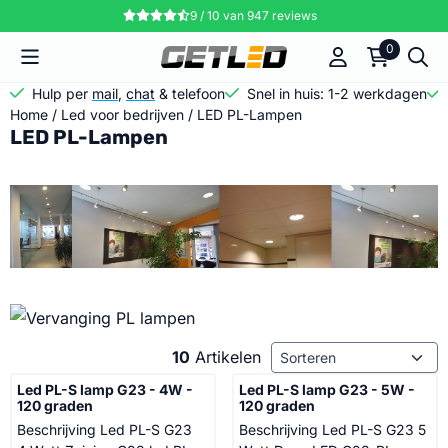
Cookievoorkeuren zijn momenteel gesloten.
9 / 10
van
947
reviews
0
Hulp per
mail
,
chat
& telefoon
Snel in huis: 1-2 werkdagen
Home
/
Led voor bedrijven
/
LED PL-Lampen
LED PL-Lampen
Sorteermethode
10
Artikelen
Led PL-S lamp G23 - 4W -
Led PL-S lamp G23 - 5W -
120 graden
120 graden
Beschrijving Led PL-S G23
Beschrijving Led PL-S G23 5