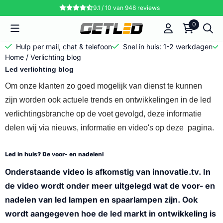
Cookievoorkeuren zijn momenteel gesloten.
9.1 / 10
van
948
reviews
0
Hulp per
mail
,
chat
& telefoon
Snel in huis: 1-2 werkdagen
Home
/
Verlichting blog
Led verlichting blog
Om onze klanten zo goed mogelijk van dienst te kunnen
zijn worden ook actuele trends en ontwikkelingen in de led
verlichtingsbranche op de voet gevolgd, deze informatie
delen wij via nieuws, informatie en video's op deze pagina.
Led in huis? De voor- en nadelen!
Onderstaande video is afkomstig van innovatie.tv. In
de video wordt onder meer uitgelegd wat de voor- en
nadelen van led lampen en spaarlampen zijn. Ook
wordt aangegeven hoe de led markt in ontwikkeling is