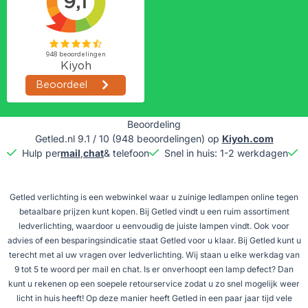
Beoordeling
Getled.nl
9.1
/
10
(
948
beoordelingen) op
Kiyoh.com
Hulp per
mail
,
chat
& telefoon
Snel in huis: 1-2 werkdagen
G
Getled verlichting is een webwinkel waar u zuinige ledlampen online tegen
betaalbare prijzen kunt kopen. Bij Getled vindt u een ruim assortiment
ledverlichting, waardoor u eenvoudig de juiste lampen vindt. Ook voor
advies of een besparingsindicatie staat Getled voor u klaar. Bij Getled kunt u
terecht met al uw vragen over ledverlichting. Wij staan u elke werkdag van
9 tot 5 te woord per mail en chat. Is er onverhoopt een lamp defect? Dan
kunt u rekenen op een soepele retourservice zodat u zo snel mogelijk weer
licht in huis heeft! Op deze manier heeft Getled in een paar jaar tijd vele