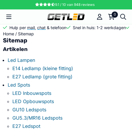
Cookievoorkeuren zijn momenteel gesloten.
9.1 / 10
van
948
reviews
0
Hulp per
mail
,
chat
& telefoon
Snel in huis: 1-2 werkdagen
Home
/
Sitemap
Sitemap
Artikelen
Led Lampen
E14 Ledlamp (kleine fitting)
E27 Ledlamp (grote fitting)
Led Spots
LED Inbouwspots
LED Opbouwspots
GU10 Ledspots
GU5.3/MR16 Ledspots
E27 Ledspot