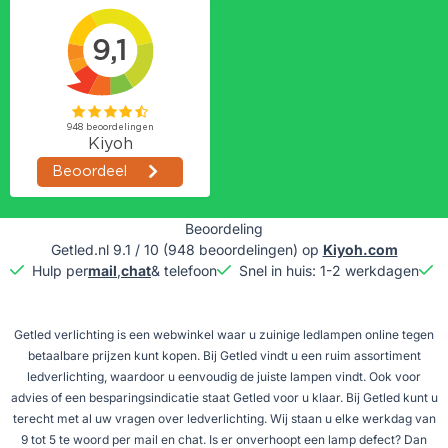
Beoordeling
Getled.nl
9.1
/
10
(
948
beoordelingen) op
Kiyoh.com
Hulp per
mail
,
chat
& telefoon
Snel in huis: 1-2 werkdagen
G
Getled verlichting is een webwinkel waar u zuinige ledlampen online tegen
betaalbare prijzen kunt kopen. Bij Getled vindt u een ruim assortiment
ledverlichting, waardoor u eenvoudig de juiste lampen vindt. Ook voor
advies of een besparingsindicatie staat Getled voor u klaar. Bij Getled kunt u
terecht met al uw vragen over ledverlichting. Wij staan u elke werkdag van
9 tot 5 te woord per mail en chat. Is er onverhoopt een lamp defect? Dan