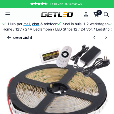
Cookievoorkeuren zijn momenteel gesloten.
9.1 / 10
van
948
reviews
0
Hulp per
mail
,
chat
& telefoon
Snel in huis: 1-2 werkdagen
Home
/
12V / 24V Ledlampen
/
LED Strips 12 / 24 Volt
/
Ledstrip 2
overzicht