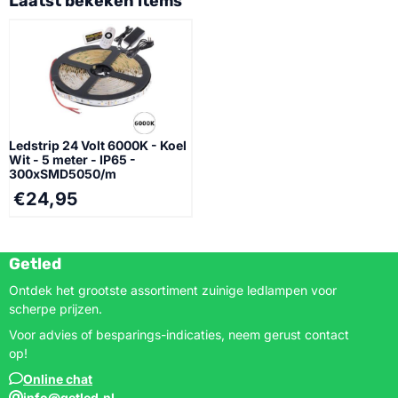
Laatst bekeken items
Ledstrip 24 Volt 6000K - Koel
Wit - 5 meter - IP65 -
300xSMD5050/m
€
24,95
Getled
Ontdek het grootste assortiment zuinige ledlampen voor
scherpe prijzen.
Voor advies of besparings-indicaties, neem gerust contact
op!
Online chat
info@getled.nl