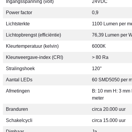
Ingangsspanning (volt)
24VDC
Power factor
0,9
Lichtsterkte
1100 Lumen per me
Lichtopbrengst (efficiëntie)
76,39 Lumen per W
Kleurtemperatuur (kelvin)
6000K
Kleurweergave-index (CRI)
> 80 Ra
Stralingshoek
120°
Aantal LEDs
60 SMD5050 per m
Afmetingen
B: 10 mm H: 3 mm 
meter
Branduren
circa 20.000 uur
Schakelcycli
circa 15.000 uur
Dimbaar
Ja