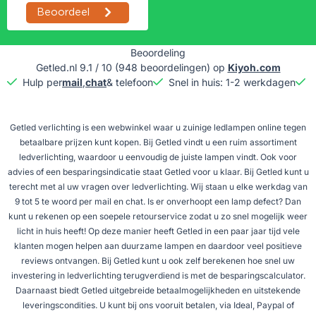
Beoordeling
Getled.nl
9.1
/
10
(
948
beoordelingen) op
Kiyoh.com
Hulp per
mail
,
chat
& telefoon
Snel in huis: 1-2 werkdagen
G
Getled verlichting is een webwinkel waar u zuinige ledlampen online tegen
betaalbare prijzen kunt kopen. Bij Getled vindt u een ruim assortiment
ledverlichting, waardoor u eenvoudig de juiste lampen vindt. Ook voor
advies of een besparingsindicatie staat Getled voor u klaar. Bij Getled kunt u
terecht met al uw vragen over ledverlichting. Wij staan u elke werkdag van
9 tot 5 te woord per mail en chat. Is er onverhoopt een lamp defect? Dan
kunt u rekenen op een soepele retourservice zodat u zo snel mogelijk weer
licht in huis heeft! Op deze manier heeft Getled in een paar jaar tijd vele
klanten mogen helpen aan duurzame lampen en daardoor veel positieve
reviews ontvangen. Bij Getled kunt u ook zelf berekenen hoe snel uw
investering in ledverlichting terugverdiend is met de besparingscalculator.
Daarnaast biedt Getled uitgebreide betaalmogelijkheden en uitstekende
leveringscondities. U kunt bij ons vooruit betalen, via Ideal, Paypal of