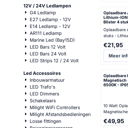
gemakkelijk i
12V / 24V Ledlampen
gereedschaps
G4 Ledlamp
Oplaadbare A
dankzij zijn
Lithium-ION
E27 Ledlamp - 12V
'aanstekerfor
Blister 4 st
E14 Ledlamp - 12V
500 lumen. I
Oplaadbare A
AR111 Ledlamp
werkzaamhed
stuks - Lithium-ION - USB-C
motorkap, ins
Marine Led (Bay15D)
De oplaadbar
Prijs: 21,95
€21,95
krappe ruimt
LED Bars 12 Volt
u hier ziet zi
klussen waar 
LED Bars 24 Volt
vervanger voo
Meer inf
essentieel i...
wegwerpbatte
LED Strips 12 / 24 Volt
1,5V uitgang
dit type batte
Led Accessoires
Oplaadbare
uitgangsspan
Inbouwarmatuur
Magnetisch -
kent dit type
6500K - IP6
LED Trafo's
veelzijdige i
LED Dimmers
Denk aan
Schakelaars
afstandsbedi
10 Watt Opl
Milight WiFi Controllers
zaklampen, s
Magnetische
Milight Afstandsbedieningen
6500K De Ansmann FL1100R
Prijs: 49,95
€49,95
Losse fittingen
LED Werklamp