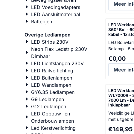
Bewegingssensoren
en helder lich
Meer inf
LED Voedingadapters
de ophangha
LED Aansluitmateriaal
uiterst veelzi
Deze compac
Batterijen
LED Werklam
met COB LED-
360° Bol - 
perfect voor 
Overige Ledlampen
kabel - 1x s
stopcontact,
LED Strips 230V
LED Bouwlam
ingebouwde L
Neon Flex Ledstrip 230V
Bollamp - 5 
efficiënte reflecto
Ervaar de vee
Dimbaar
Prijs: 0,00
€0,00
vermogen...
onze univers
LED Lichtslangen 230V
bouwverlicht
Meer inf
LED Railverlichting
dagelijks ge
LED Buitenlampen
bouwplaatse
LED Wandlampen
werkplekken,
LED Werklam
GY6.35 Ledlampen
als buiten. M
WL7000R - 3
G9 Ledlampen
lichtopbreng
7000 Lm - D
Inklapbaar
lumen biedt
G12 Ledlampen
lichtketting 
Veelzijdige 
LED Opbouw- en
ongeëvenaar
met uitgebre
Onderbouwlampen
Deze bouwl
mogelijkheden Ben j
Led Kerstverlichting
Prijs: 149,9
€149,95
onderscheidt 
zoek naar ee