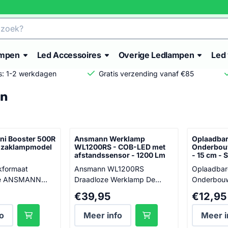
ampen
Led Accessoires
Overige Ledlampen
Led 
is: 1-2 werkdagen
Gratis verzending vanaf €85
n
i Booster 500R
Ansmann Werklamp
Oplaadbar
n zaklampmodel
WL1200RS - COB-LED met
Onderbouw
afstandssensor - 1200 Lm
- 15 cm - 
kformaat
Ansmann WL1200RS
Oplaadbar
Draadloze Werklamp De
Onderbouw
 500R biedt
Ansmann WL1200RS is een
- Met Sen
Prijs: 39,95
Prijs: 12,
€39,95
€12,95
lichting in een
geavanceerde draadloze
Ervaar opti
lein formaat.
werklamp die speciaal is
donkere r
o
Meer info
Meer i
rklamp, die
ontworpen voor professioneel
oplaadbar