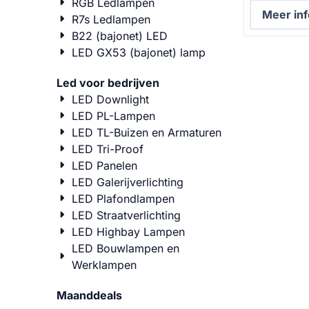
RGB Ledlampen
betrouwbare
Meer inf
R7s Ledlampen
voor elke klu
B22 (bajonet) LED
als buiten? De Trioh
LED GX53 (bajonet) lamp
7000R van An
statief biedt
Led voor bedrijven
balans tussen
helderheid en 
LED Downlight
waardoor je w
LED PL-Lampen
eenvoudiger 
LED TL-Buizen en Armaturen
verstelbare 
LED Tri-Proof
e...
LED Panelen
LED Galerijverlichting
LED Plafondlampen
LED Straatverlichting
LED Highbay Lampen
LED Bouwlampen en
Werklampen
Maanddeals