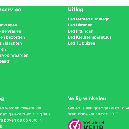
nservice
Uitleg
Led termen uitgelegd
aanvragen
Led Dimmen
elde vragen
Led Fittingen
n en bezorgen
Led Kleurtemperatuur
en klachten
Led TL buizen
ren
e voorwaarden
eleid
ng
Veilig winkelen
gen worden meestal de
Getled is een goedgekeurd lid v
dag geleverd en zijn gratis
Webwinkelkeur sinds 2017.
rs boven de 85 euro in
d!