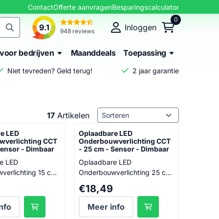
Contact
Offerte aanvragen
Besparingscalculator
0
9.1
Inloggen
948 reviews
voor bedrijven
Maanddeals
Toepassing
Niet tevreden? Geld terug!
2 jaar garantie
Sorteermethode
17
Artikelen
e LED
Oplaadbare LED
verlichting CCT
Onderbouwverlichting CCT
Sensor - Dimbaar
- 25 cm - Sensor - Dimbaar
e LED
Oplaadbare LED
verlichting 15 cm
Onderbouwverlichting 25 cm
sor en Dimbaar
- Met Sensor en Dimbaar
95
Prijs: 18,49
€18,49
male verlichting in
Ervaar optimale verlichting in
uimtes met onze
donkere ruimtes met onze
nfo
Meer info
e LED
oplaadbare LED