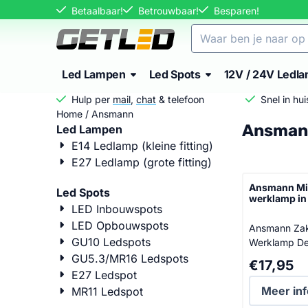
Cookievoorkeuren zijn momenteel gesloten.
Betaalbaar!
Betrouwbaar!
Besparen!
Zoeken
Led Lampen
Led Spots
12V / 24V Ledl
Hulp per
mail
,
chat
& telefoon
Snel in hu
Home
/
Ansmann
Ansman
Led Lampen
E14 Ledlamp (kleine fitting)
E27 Ledlamp (grote fitting)
Ansmann Min
Led Spots
werklamp i
LED Inbouwspots
LED Opbouwspots
Ansmann Za
GU10 Ledspots
Werklamp De ANSMANN
Mini Booster
GU5.3/MR16 Ledspots
Prijs: 17,95
€17,95
krachtige ver
E27 Ledspot
verrassend k
Meer inf
MR11 Ledspot
Deze LED-we