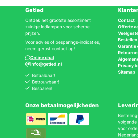
Getled
Klante
Ontdek het grootste assortiment
Contact
zuinige ledlampen voor scherpe
Offerte 
prijzen.
Veelgest
Bestelle
Voor advies of besparings-indicaties,
Garantie 
neem gerust contact op!
Retourne
Online chat
Algemen
info@getled.nl
Privacy b
Sitemap
Betaalbaar!
Betrouwbaar!
Besparen!
Onze betaalmogelijkheden
Leveri
Bestellin
volgende 
voor orde
Nederlan