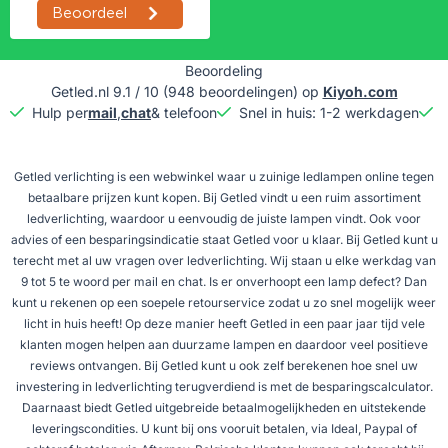
Beoordeling
Getled.nl
9.1
/
10
(
948
beoordelingen) op
Kiyoh.com
Hulp per
mail
,
chat
& telefoon
Snel in huis: 1-2 werkdagen
G
Getled verlichting is een webwinkel waar u zuinige ledlampen online tegen
betaalbare prijzen kunt kopen. Bij Getled vindt u een ruim assortiment
ledverlichting, waardoor u eenvoudig de juiste lampen vindt. Ook voor
advies of een besparingsindicatie staat Getled voor u klaar. Bij Getled kunt u
terecht met al uw vragen over ledverlichting. Wij staan u elke werkdag van
9 tot 5 te woord per mail en chat. Is er onverhoopt een lamp defect? Dan
kunt u rekenen op een soepele retourservice zodat u zo snel mogelijk weer
licht in huis heeft! Op deze manier heeft Getled in een paar jaar tijd vele
klanten mogen helpen aan duurzame lampen en daardoor veel positieve
reviews ontvangen. Bij Getled kunt u ook zelf berekenen hoe snel uw
investering in ledverlichting terugverdiend is met de besparingscalculator.
Daarnaast biedt Getled uitgebreide betaalmogelijkheden en uitstekende
leveringscondities. U kunt bij ons vooruit betalen, via Ideal, Paypal of