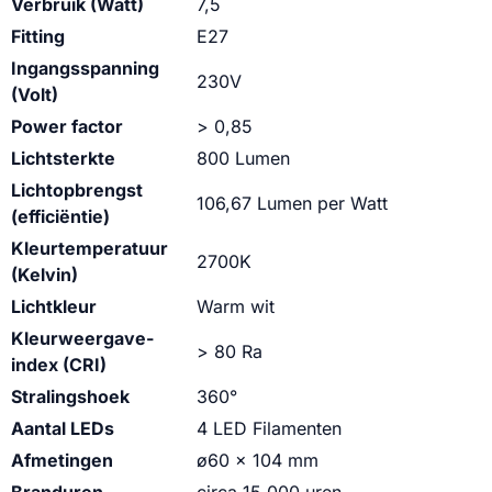
Verbruik (Watt)
7,5
Fitting
E27
Ingangsspanning
230V
(Volt)
Power factor
> 0,85
Lichtsterkte
800 Lumen
Lichtopbrengst
106,67 Lumen per Watt
(efficiëntie)
Kleurtemperatuur
2700K
(Kelvin)
Lichtkleur
Warm wit
Kleurweergave-
> 80 Ra
index (CRI)
Stralingshoek
360°
Aantal LEDs
4 LED Filamenten
Afmetingen
ø60 x 104 mm