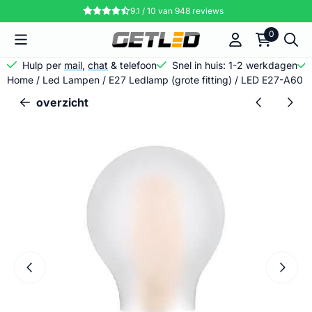
Cookievoorkeuren zijn momenteel gesloten.
9.1 / 10
van
948
reviews
0
Hulp per
mail
,
chat
& telefoon
Snel in huis: 1-2 werkdagen
Home
/
Led Lampen
/
E27 Ledlamp (grote fitting)
/
LED E27-A60 Fi
overzicht