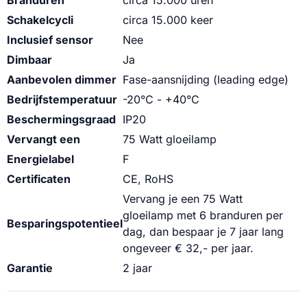
Branduren
circa 15.000 uren
Schakelcycli
circa 15.000 keer
Inclusief sensor
Nee
Dimbaar
Ja
Aanbevolen dimmer
Fase-aansnijding (leading edge)
Bedrijfstemperatuur
-20°C - +40°C
Beschermingsgraad
IP20
Vervangt een
75 Watt gloeilamp
Energielabel
F
Certificaten
CE, RoHS
Vervang je een 75 Watt
gloeilamp met 6 branduren per
Besparingspotentieel
dag, dan bespaar je 7 jaar lang
ongeveer € 32,- per jaar.
Garantie
2 jaar