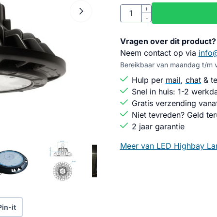
Aantal
+
-
Vragen over dit product?
Neem contact op via
info
Bereikbaar van maandag t/m vr
Hulp per
mail
,
chat
& te
Snel in huis: 1-2 werkd
Gratis verzending vana
Niet tevreden? Geld ter
2 jaar garantie
Meer van LED Highbay L
Pin-it