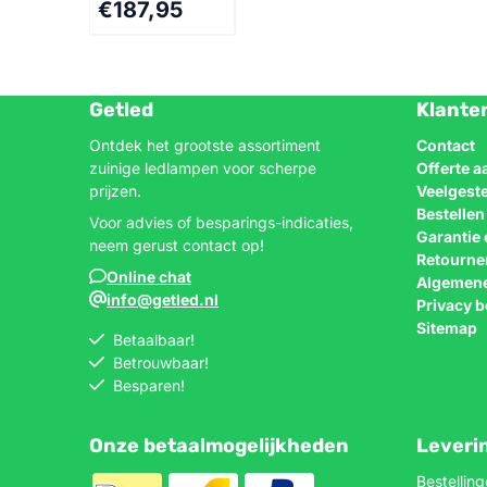
€
187,95
Getled
Klante
Ontdek het grootste assortiment
Contact
zuinige ledlampen voor scherpe
Offerte 
prijzen.
Veelgest
Bestelle
Voor advies of besparings-indicaties,
Garantie 
neem gerust contact op!
Retourne
Online chat
Algemen
info@getled.nl
Privacy b
Sitemap
Betaalbaar!
Betrouwbaar!
Besparen!
Onze betaalmogelijkheden
Leveri
Bestellin