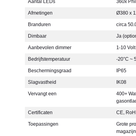
Aantal LEDs
360x Ph
Afmetingen
Ø380 x 
Branduren
circa 50.
Dimbaar
Ja (optio
Aanbevolen dimmer
1-10 Volt
Bedrijfstemperatuur
-20°C ~ 
Beschermingsgraad
IP65
Slagvastheid
IK08
Vervangt een
400+ Wat
gasontla
Certificaten
CE, Ro
Toepassingen
Grote pro
magazijn