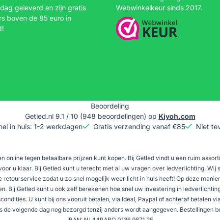
dag geleverd en zijn gratis
Webwinkelkeur sinds 2017.
rs boven de 85 euro in
d!
Beoordeling
Getled.nl
9.1
/
10
(
948
beoordelingen) op
Kiyoh.com
nel in huis: 1-2 werkdagen
Gratis verzending vanaf €85
Niet te
n online tegen betaalbare prijzen kunt kopen. Bij Getled vindt u een ruim assor
oor u klaar. Bij Getled kunt u terecht met al uw vragen over ledverlichting. Wij 
etourservice zodat u zo snel mogelijk weer licht in huis heeft! Op deze manier 
 Bij Getled kunt u ook zelf berekenen hoe snel uw investering in ledverlichting
ndities. U kunt bij ons vooruit betalen, via Ideal, Paypal of achteraf betalen vi
 de volgende dag nog bezorgd tenzij anders wordt aangegeven. Bestellingen bov
IBAN: NL44RABO 0136 9871 25