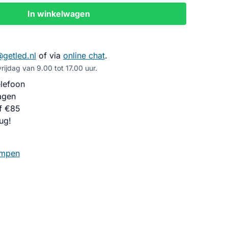
In winkelwagen
@getled.nl
of via
online chat
.
ijdag van 9.00 tot 17.00 uur.
lefoon
agen
f €85
ug!
ampen