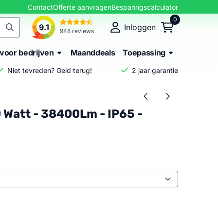
Contact
Offerte aanvragen
Besparingscalculator
0
9.1
Inloggen
948 reviews
voor bedrijven
Maanddeals
Toepassing
Niet tevreden? Geld terug!
2 jaar garantie
 Watt - 38400Lm - IP65 -