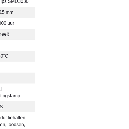
ilips SMD3030
115 mm
000 uur
neel)
50°C
t
dingslamp
HS
ductiehallen,
en, loodsen,