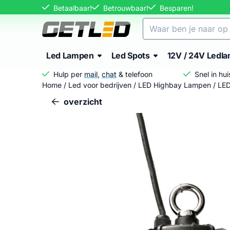
Cookievoorkeuren zijn momenteel gesloten.
Betaalbaar!
Betrouwbaar!
Besparen!
Zoeken
Led Lampen
Led Spots
12V / 24V Ledl
Hulp per
mail
,
chat
& telefoon
Snel in hu
Home
/
Led voor bedrijven
/
LED Highbay Lampen
/
LED
overzicht