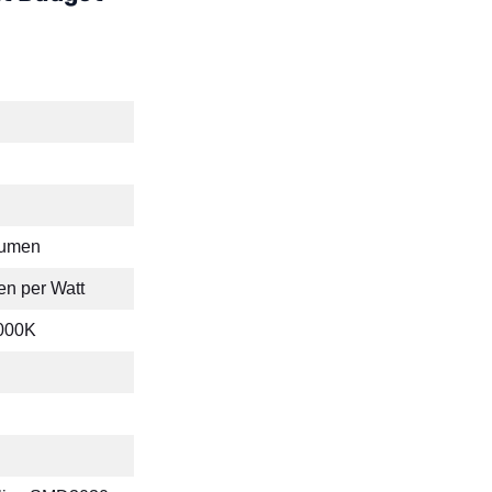
Lumen
n per Watt
000K