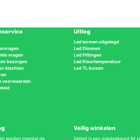
nservice
Uitleg
Led termen uitgelegd
aanvragen
Led Dimmen
elde vragen
Led Fittingen
n en bezorgen
Led Kleurtemperatuur
en klachten
Led TL buizen
ren
e voorwaarden
eleid
ng
Veilig winkelen
gen worden meestal de
Getled is een goedgekeurd lid v