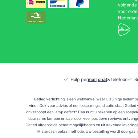
volgende 
voor orde
Nederlan
Hulp per
mail
,
chat
& telefoon
S
Getled verlichting is een webwinkel waar u zuinige ledlampe
vindt. Ook voor advies of een besparingsindicatie staat Getled v
onverhoopt een lamp defect? Dan kunt u rekenen op een soepele r
duurzame lampen en daardoor veel positieve reviews ontvangen.
Getled uitgebreide betaalmogelijkheden en uitstekende leveringsco
Mistercash betaalmethode. Uw bestelling wordt doorgaans