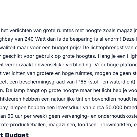
et verlichten van grote ruimtes met hoogte zoals magazijn
bay van 240 Watt dan is de besparing is al enorm! Deze 
aliteit maar voor een budget prijs! De lichtopbrengst van
er geschikt voor gebruik op grote hoogtes. Hang je een Hig
 Dit veroorzaakt onwenselijke verblinding. Voor hoge plafonds
t verlichten van grotere en hoge ruimtes, mogen ze geen st
eeft een beschermingsgraad van IP65 (stof- en waterdicht)
en. De lamp hangt op grote hoogte maar het licht heb je v
chtkleuren hebben een natuurlijke tint en bovendien houdt 
igbay lampen hebben een levensduur van circa 50.000 brandu
ik van 60 uur per week) geen vervanging- en onderhoudskos
grote productiehallen, magazijnen, loodsen, bouwmarkten, e
tt Budget