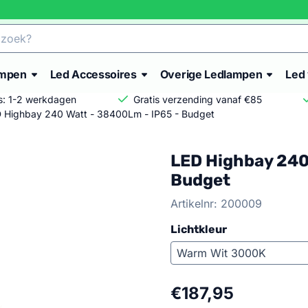
ampen
Led Accessoires
Overige Ledlampen
Led 
is: 1-2 werkdagen
Gratis verzending vanaf €85
 Highbay 240 Watt - 38400Lm - IP65 - Budget
LED Highbay 240
Budget
Artikelnr:
200009
Lichtkleur
€
187,95