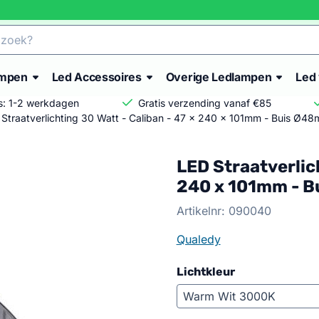
ampen
Led Accessoires
Overige Ledlampen
Led 
is: 1-2 werkdagen
Gratis verzending vanaf €85
Straatverlichting 30 Watt - Caliban - 47 x 240 x 101mm - Buis Ø4
LED Straatverlich
240 x 101mm - 
Artikelnr:
090040
Qualedy
Lichtkleur