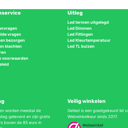
nservice
Uitleg
Led termen uitgelegd
aanvragen
Led Dimmen
elde vragen
Led Fittingen
n en bezorgen
Led Kleurtemperatuur
en klachten
Led TL buizen
ren
e voorwaarden
eleid
ng
Veilig winkelen
gen worden meestal de
Getled is een goedgekeurd lid v
dag geleverd en zijn gratis
Webwinkelkeur sinds 2017.
rs boven de 85 euro in