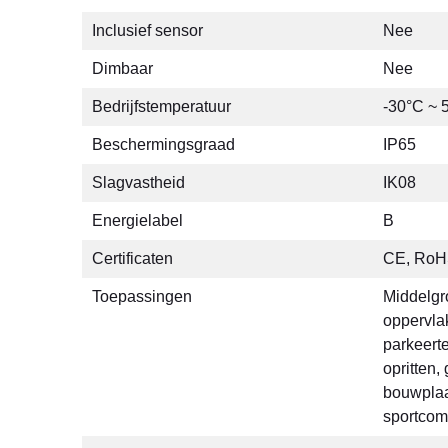
Inclusief sensor
Nee
Dimbaar
Nee
Bedrijfstemperatuur
-30°C ~ 
Beschermingsgraad
IP65
Slagvastheid
IK08
Energielabel
B
Certificaten
CE, Ro
Toepassingen
Middelgr
oppervlak
parkeerte
opritten,
bouwplaa
sportcom