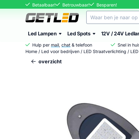
Cookievoorkeuren zijn momenteel gesloten.
Betaalbaar!
Betrouwbaar!
Besparen!
Zoeken
Led Lampen
Led Spots
12V / 24V Ledl
Hulp per
mail
,
chat
& telefoon
Snel in hu
Home
/
Led voor bedrijven
/
LED Straatverlichting
/
LED 
overzicht