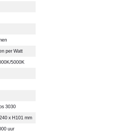
men
n per Watt
000K/5000K
ips 3030
B240 x H101 mm
000 uur