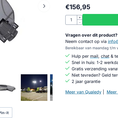
€
156,95
Aantal
+
-
Vragen over dit product?
Neem contact op via
info
Bereikbaar van maandag t/m vr
Hulp per
mail
,
chat
& te
Snel in huis: 1-2 werkd
Gratis verzending vana
Niet tevreden? Geld ter
2 jaar garantie
Meer van Qualedy
|
Meer 
Pin-it