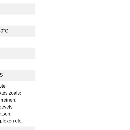
50°C
HS
ote
tes zoals:
rreinen,
 gevels,
tsen,
plexen etc.