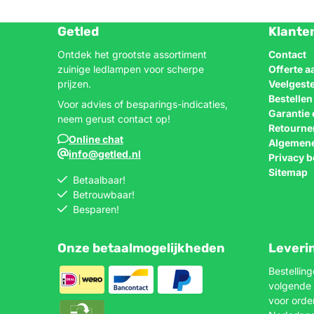
Getled
Klante
Ontdek het grootste assortiment
Contact
zuinige ledlampen voor scherpe
Offerte 
prijzen.
Veelgest
Bestelle
Voor advies of besparings-indicaties,
Garantie 
neem gerust contact op!
Retourne
Online chat
Algemen
info@getled.nl
Privacy b
Sitemap
Betaalbaar!
Betrouwbaar!
Besparen!
Onze betaalmogelijkheden
Leveri
Bestellin
volgende 
voor orde