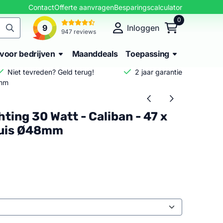
Contact
Offerte aanvragen
Besparingscalculator
0
9
Inloggen
947 reviews
voor bedrijven
Maanddeals
Toepassing
Niet tevreden? Geld terug!
2 jaar garantie
8mm
ting 30 Watt - Caliban - 47 x
Buis Ø48mm