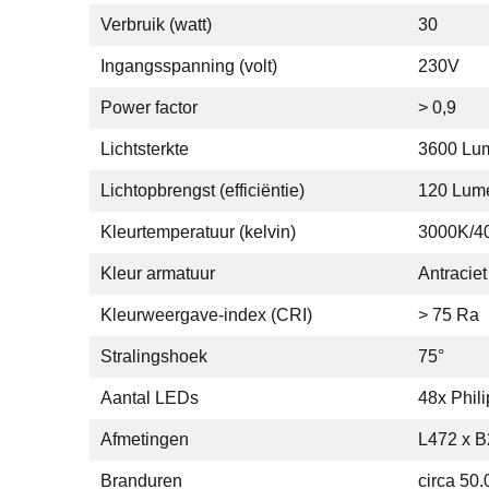
Verbruik (watt)
30
Ingangsspanning (volt)
230V
Power factor
> 0,9
Lichtsterkte
3600 Lu
Lichtopbrengst (efficiëntie)
120 Lume
Kleurtemperatuur (kelvin)
3000K/4
Kleur armatuur
Antraciet
Kleurweergave-index (CRI)
> 75 Ra
Stralingshoek
75°
Aantal LEDs
48x Phil
Afmetingen
L472 x 
Branduren
circa 50.