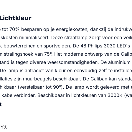
Lichtkleur
e tot 70% besparen op je energiekosten, dankzij de indru
kosten minimaliseert. Deze straatlamp zorgt voor een veili
ls, bouwterreinen en sportvelden. De 48 Philips 3030 LED'
en stralingshoek van 75°. Het moderne ontwerp van de Caliba
and is tegen diverse weersomstandigheden. De aluminium b
e lamp is antraciet van kleur en eenvoudig zelf te installe
laties zijn muurbeugels beschikbaar. De Caliban kan stand
ikbaar (verstelbaar tot 90°). De lamp wordt geleverd met e
kabelverbinder. Beschikbaar in lichtkleuren van 3000K (wa
t
DY®