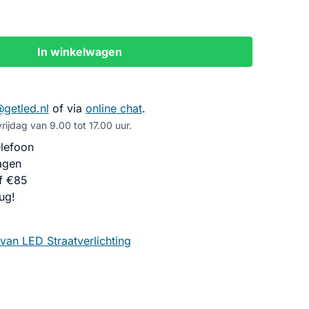
In winkelwagen
@getled.nl
of via
online chat
.
ijdag van 9.00 tot 17.00 uur.
lefoon
agen
f €85
ug!
van LED Straatverlichting