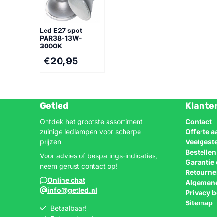
Led E27 spot
PAR38-13W-
3000K
€
20,95
Getled
Klante
Ontdek het grootste assortiment
Contact
zuinige ledlampen voor scherpe
Offerte 
prijzen.
Veelgest
Bestelle
Voor advies of besparings-indicaties,
Garantie 
neem gerust contact op!
Retourne
Online chat
Algemen
info@getled.nl
Privacy b
Sitemap
Betaalbaar!