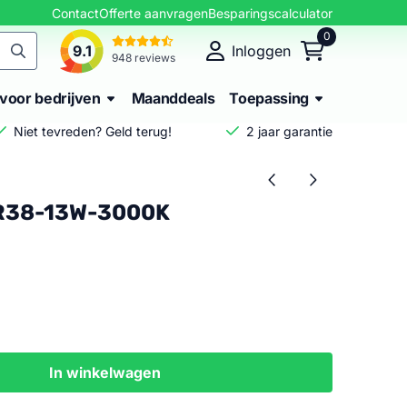
Contact
Offerte aanvragen
Besparingscalculator
0
9.1
Inloggen
948 reviews
voor bedrijven
Maanddeals
Toepassing
Niet tevreden? Geld terug!
2 jaar garantie
AR38-13W-3000K
In winkelwagen