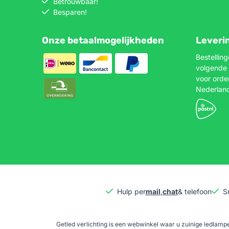
Betrouwbaar!
Besparen!
Onze betaalmogelijkheden
Leveri
Bestellin
volgende 
voor orde
Nederlan
Hulp per
mail
,
chat
& telefoon
S
Getled verlichting is een webwinkel waar u zuinige ledlampe