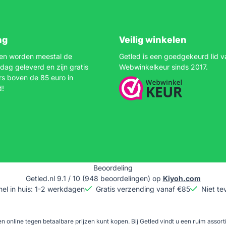
ng
Veilig winkelen
gen worden meestal de
Getled is een goedgekeurd lid v
dag geleverd en zijn gratis
Webwinkelkeur sinds 2017.
rs boven de 85 euro in
d!
Beoordeling
Getled.nl
9.1
/
10
(
948
beoordelingen) op
Kiyoh.com
nel in huis: 1-2 werkdagen
Gratis verzending vanaf €85
Niet te
n online tegen betaalbare prijzen kunt kopen. Bij Getled vindt u een ruim assor