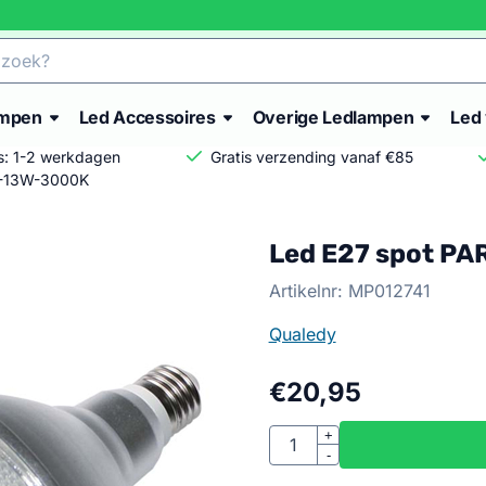
ampen
Led Accessoires
Overige Ledlampen
Led 
is: 1-2 werkdagen
Gratis verzending vanaf €85
8-13W-3000K
Led E27 spot P
Artikelnr:
MP012741
Qualedy
€
20,95
Aantal
+
-