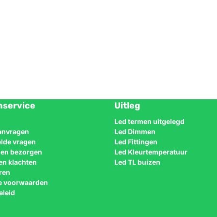
nservice
Uitleg
Led termen uitgelegd
aanvragen
Led Dimmen
elde vragen
Led Fittingen
n en bezorgen
Led Kleurtemperatuur
en klachten
Led TL buizen
ren
e voorwaarden
eleid