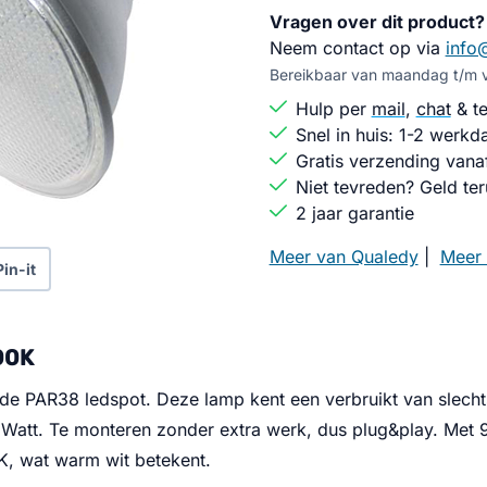
Vragen over dit product?
Neem contact op via
info
Bereikbaar van maandag t/m vr
Hulp per
mail
,
chat
& te
Snel in huis: 1-2 werkd
Gratis verzending vana
Niet tevreden? Geld ter
2 jaar garantie
Meer van Qualedy
|
Meer 
Pin-it
00K
de PAR38 ledspot. Deze lamp kent een verbruikt van slecht
Watt. Te monteren zonder extra werk, dus plug&play. Met
0K, wat warm wit betekent.