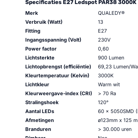
Specificaties E27 Ledspot PAR38 3000K 
Merk
QUALEDY®
Verbruik (Watt)
13
Fitting
E27
Ingangsspanning (Volt)
230V
Power factor
0,60
Lichtsterkte
900 Lumen
Lichtopbrengst (efficiëntie)
69,23 Lumen/Wa
Kleurtemperatuur (Kelvin)
3000K
Lichtkleur
Warm wit
Kleurweergave-index (CRI)
> 70 Ra
Stralingshoek
120°
Aantal LEDs
60 x 5050SMD (E
Afmetingen
ø123mm x 125 mm 
Branduren
> 30.000 uren