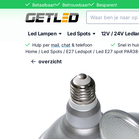
Cookievoorkeuren zijn momenteel gesloten.
Betaalbaar!
Betrouwbaar!
Besparen!
Zoeken
Led Lampen
Led Spots
12V / 24V Ledl
Hulp per
mail
,
chat
& telefoon
Snel in hu
Home
/
Led Spots
/
E27 Ledspot
/
Led E27 spot PAR3
overzicht