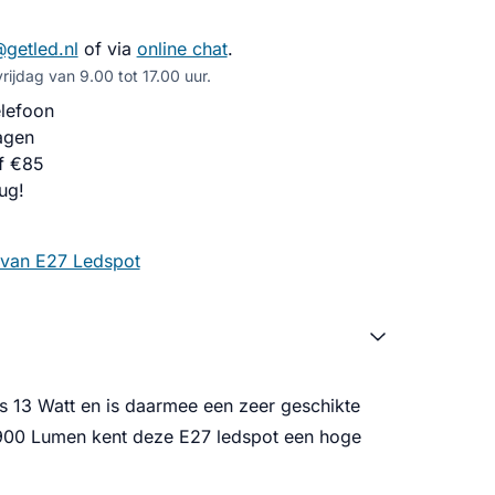
@getled.nl
of via
online chat
.
ijdag van 9.00 tot 17.00 uur.
lefoon
agen
f €85
ug!
van E27 Ledspot
s 13 Watt en is daarmee een zeer geschikte
 900 Lumen kent deze E27 ledspot een hoge