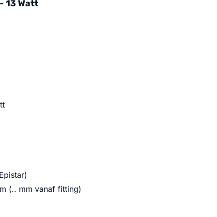
- 13 Watt
tt
pistar)
(.. mm vanaf fitting)