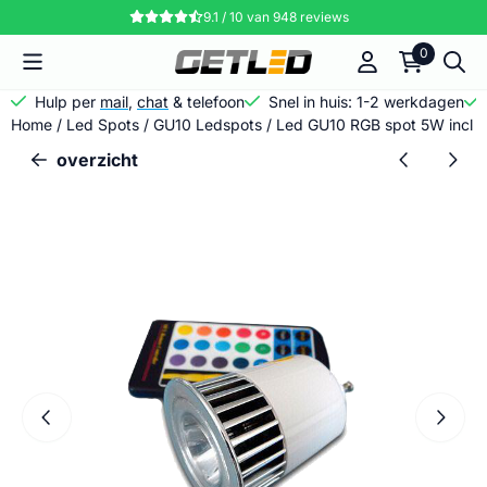
Cookievoorkeuren zijn momenteel gesloten.
9.1 / 10
van
948
reviews
0
Hulp per
mail
,
chat
& telefoon
Snel in huis: 1-2 werkdagen
Home
/
Led Spots
/
GU10 Ledspots
/
Led GU10 RGB spot 5W incl 
overzicht