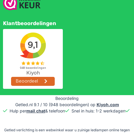
Klantbeoordelingen
Beoordeling
Getled.nl
9.1
/
10
(
948
beoordelingen) op
Kiyoh.com
Hulp per
mail
,
chat
& telefoon
Snel in huis: 1-2 werkdagen
G
Getled verlichting is een webwinkel waar u zuinige ledlampen online tegen