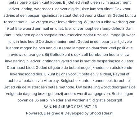
betaalbare prijzen kunt kopen. Bij Getled vindt u een ruim assortiment
ledverlichting, waardoor u eenvoudig de juiste lampen vindt. Ook voor
advies of een besparingsindicatie staat Getled voor u klaar. Bij Getled kunt u
terecht met al uw vragen over ledverlichting. Wij staan u elke werkdag van
9 tot 5 te woord per mail en chat. Is er onverhoopt een lamp defect? Dan
kunt u rekenen op een soepele retourservice zodat u zo snel mogelijk weer
licht in huis heeft! Op deze manier heeft Getled in een paar jaar tijd vele
klanten mogen helpen aan duurzame lampen en daardoor veel positieve
reviews ontvangen. Bij Getled kunt u ook zelf berekenen hoe snel uw
investering in ledverlichting terugverdiend is met de besparingscalculator.
Daarnaast biedt Getled uitgebreide betaalmogelijkheden en uitstekende
leveringscondities. U kunt bij ons vooruit betalen, via Ideal, Paypal of
achteraf betalen via Afterpay. Belgische klanten kunnen ook terecht bij
Getled via de Mistercash betaalmethode. Uw bestelling wordt doorgaans de
volgende dag nog bezorgd tenzij anders wordt aangegeven. Bestellingen
boven de 85 euro in Nederland worden altijd gratis bezorgd!
IBAN: NL44RABO 0136 9871 25
Powered, Designed & Developed by Shoptrader.nl