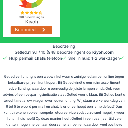
Beoordeling
Getled.nl
9.1
/
10
(
948
beoordelingen) op
Kiyoh.com
Hulp per
mail
,
chat
& telefoon
Snel in huis: 1-2 werkdagen
G
Getled verlichting is een webwinkel waar u zuinige ledlampen online tegen
betaalbare prijzen kunt kopen. Bij Getled vindt u een ruim assortiment
ledverlichting, waardoor u eenvoudig de juiste lampen vindt. Ook voor
advies of een besparingsindicatie staat Getled voor u klaar. Bij Getled kunt u
terecht met al uw vragen over ledverlichting. Wij staan u elke werkdag van
9 tot 5 te woord per mail en chat. Is er onverhoopt een lamp defect? Dan
kunt u rekenen op een soepele retourservice zodat u zo snel mogelijk weer
licht in huis heeft! Op deze manier heeft Getled in een paar jaar tijd vele
klanten mogen helpen aan duurzame lampen en daardoor veel positieve