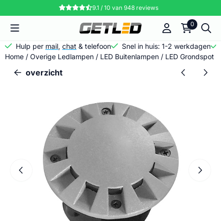
Cookievoorkeuren zijn momenteel gesloten.
9.1 / 10
van
948
reviews
0
Hulp per
mail
,
chat
& telefoon
Snel in huis: 1-2 werkdagen
Home
/
Overige Ledlampen
/
LED Buitenlampen
/
LED Grondspot 1 
overzicht