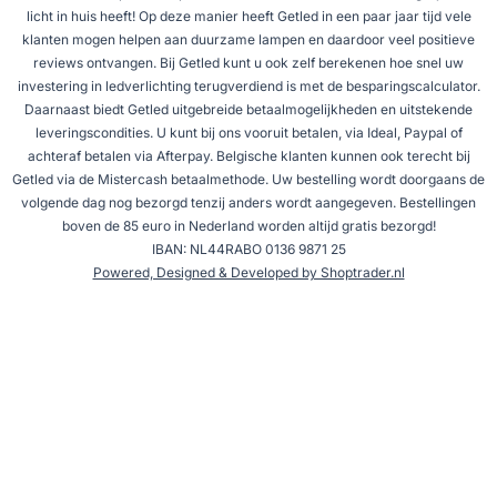
licht in huis heeft! Op deze manier heeft Getled in een paar jaar tijd vele
klanten mogen helpen aan duurzame lampen en daardoor veel positieve
reviews ontvangen. Bij Getled kunt u ook zelf berekenen hoe snel uw
investering in ledverlichting terugverdiend is met de besparingscalculator.
Daarnaast biedt Getled uitgebreide betaalmogelijkheden en uitstekende
leveringscondities. U kunt bij ons vooruit betalen, via Ideal, Paypal of
achteraf betalen via Afterpay. Belgische klanten kunnen ook terecht bij
Getled via de Mistercash betaalmethode. Uw bestelling wordt doorgaans de
volgende dag nog bezorgd tenzij anders wordt aangegeven. Bestellingen
boven de 85 euro in Nederland worden altijd gratis bezorgd!
IBAN: NL44RABO 0136 9871 25
Powered, Designed & Developed by Shoptrader.nl