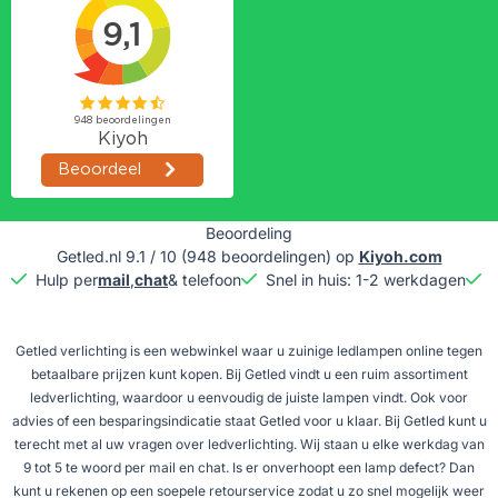
Beoordeling
Getled.nl
9.1
/
10
(
948
beoordelingen) op
Kiyoh.com
Hulp per
mail
,
chat
& telefoon
Snel in huis: 1-2 werkdagen
G
Getled verlichting is een webwinkel waar u zuinige ledlampen online tegen
betaalbare prijzen kunt kopen. Bij Getled vindt u een ruim assortiment
ledverlichting, waardoor u eenvoudig de juiste lampen vindt. Ook voor
advies of een besparingsindicatie staat Getled voor u klaar. Bij Getled kunt u
terecht met al uw vragen over ledverlichting. Wij staan u elke werkdag van
9 tot 5 te woord per mail en chat. Is er onverhoopt een lamp defect? Dan
kunt u rekenen op een soepele retourservice zodat u zo snel mogelijk weer