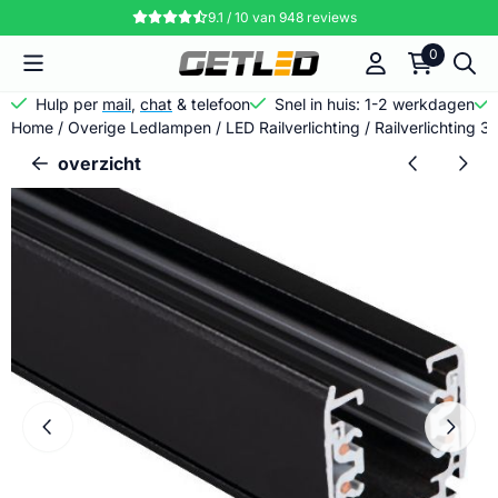
Cookievoorkeuren zijn momenteel gesloten.
9.1 / 10
van
948
reviews
0
Hulp per
mail
,
chat
& telefoon
Snel in huis: 1-2 werkdagen
Home
/
Overige Ledlampen
/
LED Railverlichting
/
Railverlichting 3
overzicht