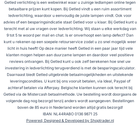
Getled verlichting is een webwinkel waar u zuinige ledlampen online tegen
betaalbare prijzen kunt kopen. Bij Getled vindt u een ruim assortiment
ledverlichting, waardoor u eenvoudig de juiste lampen vindt. Ook voor
advies of een besparingsindicatie staat Getled voor u klaar. Bij Getled kunt u
terecht met al uw vragen over ledverlichting. Wij staan u elke werkdag van
9 tot 5 te woord per mail en chat. Is er onverhoopt een lamp defect? Dan
kunt u rekenen op een soepele retourservice zodat u zo snel mogelijk weer
licht in huis heeft! Op deze manier heeft Getled in een paar jaar tijd vele
klanten mogen helpen aan duurzame lampen en daardoor veel positieve
reviews ontvangen. Bij Getled kunt u ook zelf berekenen hoe snel uw
investering in ledverlichting terugverdiend is met de besparingscalculator.
Daarnaast biedt Getled uitgebreide betaalmogelijkheden en uitstekende
leveringscondities. U kunt bij ons vooruit betalen, via Ideal, Paypal of
achteraf betalen via Afterpay. Belgische klanten kunnen ook terecht bij
Getled via de Mistercash betaalmethode. Uw bestelling wordt doorgaans de
volgende dag nog bezorgd tenzij anders wordt aangegeven. Bestellingen
boven de 85 euro in Nederland worden altijd gratis bezorgd!
IBAN: NL44RABO 0136 9871 25
Powered, Designed & Developed by Shoptrader.nl