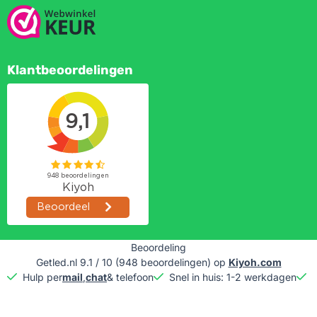
Klantbeoordelingen
Beoordeling
Getled.nl
9.1
/
10
(
948
beoordelingen) op
Kiyoh.com
Hulp per
mail
,
chat
& telefoon
Snel in huis: 1-2 werkdagen
G