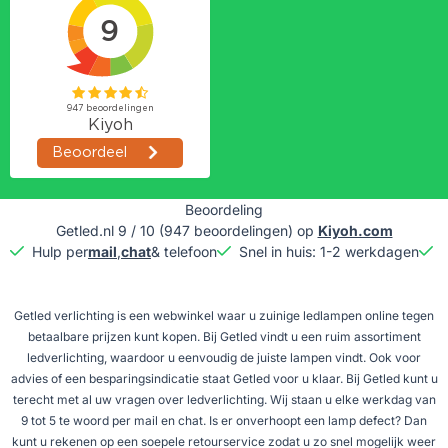
Beoordeling
Getled.nl
9
/
10
(
947
beoordelingen) op
Kiyoh.com
Hulp per
mail
,
chat
& telefoon
Snel in huis: 1-2 werkdagen
G
Getled verlichting is een webwinkel waar u zuinige ledlampen online tegen
betaalbare prijzen kunt kopen. Bij Getled vindt u een ruim assortiment
ledverlichting, waardoor u eenvoudig de juiste lampen vindt. Ook voor
advies of een besparingsindicatie staat Getled voor u klaar. Bij Getled kunt u
terecht met al uw vragen over ledverlichting. Wij staan u elke werkdag van
9 tot 5 te woord per mail en chat. Is er onverhoopt een lamp defect? Dan
kunt u rekenen op een soepele retourservice zodat u zo snel mogelijk weer