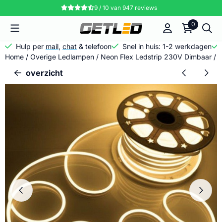
Cookievoorkeuren zijn momenteel gesloten.
9 / 10
van
947
reviews
0
Hulp per
mail
,
chat
& telefoon
Snel in huis: 1-2 werkdagen
Home
/
Overige Ledlampen
/
Neon Flex Ledstrip 230V Dimbaar
/
N
overzicht