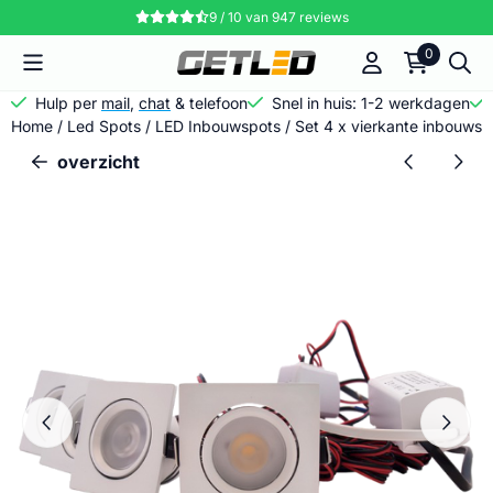
Cookievoorkeuren zijn momenteel gesloten.
9 / 10
van
947
reviews
0
Hulp per
mail
,
chat
& telefoon
Snel in huis: 1-2 werkdagen
Home
/
Led Spots
/
LED Inbouwspots
/
Set 4 x vierkante inbouwsp
overzicht