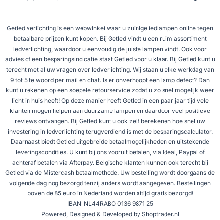
Getled verlichting is een webwinkel waar u zuinige ledlampen online tegen
betaalbare prijzen kunt kopen. Bij Getled vindt u een ruim assortiment
ledverlichting, waardoor u eenvoudig de juiste lampen vindt. Ook voor
advies of een besparingsindicatie staat Getled voor u klaar. Bij Getled kunt u
terecht met al uw vragen over ledverlichting. Wij staan u elke werkdag van
9 tot 5 te woord per mail en chat. Is er onverhoopt een lamp defect? Dan
kunt u rekenen op een soepele retourservice zodat u zo snel mogelijk weer
licht in huis heeft! Op deze manier heeft Getled in een paar jaar tijd vele
klanten mogen helpen aan duurzame lampen en daardoor veel positieve
reviews ontvangen. Bij Getled kunt u ook zelf berekenen hoe snel uw
investering in ledverlichting terugverdiend is met de besparingscalculator.
Daarnaast biedt Getled uitgebreide betaalmogelijkheden en uitstekende
leveringscondities. U kunt bij ons vooruit betalen, via Ideal, Paypal of
achteraf betalen via Afterpay. Belgische klanten kunnen ook terecht bij
Getled via de Mistercash betaalmethode. Uw bestelling wordt doorgaans de
volgende dag nog bezorgd tenzij anders wordt aangegeven. Bestellingen
boven de 85 euro in Nederland worden altijd gratis bezorgd!
IBAN: NL44RABO 0136 9871 25
Powered, Designed & Developed by Shoptrader.nl