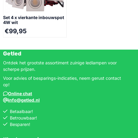
met een 35 Watt
aan die van 35-40 Watt
halogeenspot. De binnenkant
halogeenspotjes. De
v...
binnenkant van de...
Set 4 x vierkante inbouwspot
4W wit
€
99,95
Getled
Ontdek het grootste assortiment zuinige ledlampen voor
scherpe prijzen.
Voor advies of besparings-indicaties, neem gerust contact
op!
Online chat
info@getled.nl
Betaalbaar!
Betrouwbaar!
Besparen!