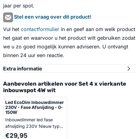
jaar per spot.
Stel een vraag over dit product
!
Vul het
contactformulier
in en geef aan om welk product
het gaat en waarvoor u het product wilt gebruiken zodat
we u zo goed mogelijk kunnen adviseren. U ontvangt
binnen 24 uur een reactie.
Extra informatie
Aanbevolen artikelen voor
Set 4 x vierkante
inbouwspot 4W wit
Led EcoDim Inbouwdimmer
230V - Fase Afsnijding - 0-
150W
Inbouwdimmer led fase
afnsijding 230V Nieuw type
led inbouwdimmer
Prijs: 29,95
€29,95