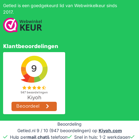
Getled is een goedgekeurd lid van Webwinkelkeur sinds
2017.
Klantbeoordelingen
Beoordeling
Getled.nl
9
/
10
(
947
beoordelingen) op
Kiyoh.com
Hulp per
mail
,
chat
& telefoon
Snel in huis: 1-2 werkdagen
G